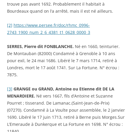
trouve pas avant 1692. Probablement il habitait à
Bourdeaux quand on l’a arrêté, mais il est né ailleurs.
[2]
https://www.persee.fr/doc/rhmc_0996-
2743_1900_num_2_6_4381_t1_0628_0000_3
SERRES, Pierre dit FONBLANCHE.
Né en 1660, teinturier.
De Montauban (82000) Condamné à Grenoble à 10 ans
pour exil, le 24 mai 1686. Libéré le 7 mars 1714, retiré à
Londres, mort le 17 août 1741. Sur La Fortune. N° écrou :
7875.
[3]
GRANGE ou GRAND, Antoine ou Etienne dit DE LA
MENARDIERE.
Né vers 1667, fils d’Antoine et Suzanne
Pourret ; tisserand. De Lamanac.(Saint-Jean-de-Prix)
(07270). Condamné à La Voulte pour assemblée, le 2 janvier
1690. Libéré le 17 juin 1713, retiré à Berne puis Morges.Sur
L’Emeraude à Dunkerque et La Fortune en 1698. N° écrou :
11840.