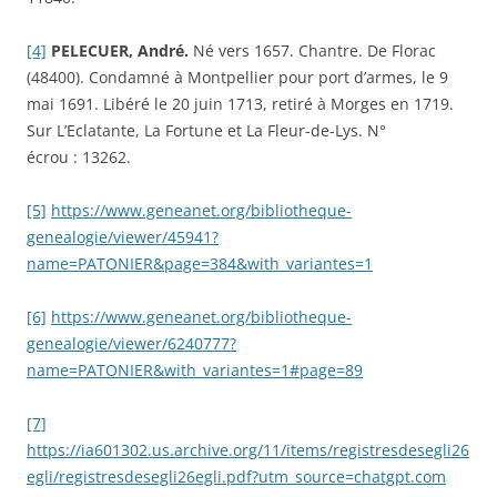
[4]
PELECUER, André.
Né vers 1657. Chantre. De Florac
(48400). Condamné à Montpellier pour port d’armes, le 9
mai 1691. Libéré le 20 juin 1713, retiré à Morges en 1719.
Sur L’Eclatante, La Fortune et La Fleur-de-Lys. N°
écrou : 13262.
[5]
https://www.geneanet.org/bibliotheque-
genealogie/viewer/45941?
name=PATONIER&page=384&with_variantes=1
[6]
https://www.geneanet.org/bibliotheque-
genealogie/viewer/6240777?
name=PATONIER&with_variantes=1#page=89
[7]
https://ia601302.us.archive.org/11/items/registresdesegli26
egli/registresdesegli26egli.pdf?utm_source=chatgpt.com