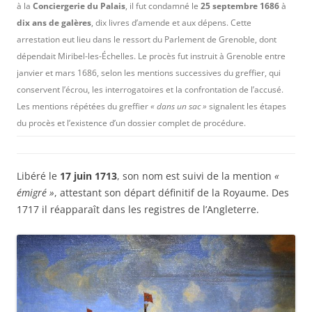
à la
Conciergerie du Palais
, il fut condamné le
25 septembre 1686
à
dix ans de galères
, dix livres d’amende et aux dépens. Cette
arrestation eut lieu dans le ressort du Parlement de Grenoble, dont
dépendait Miribel-les-Échelles. Le procès fut instruit à Grenoble entre
janvier et mars 1686, selon les mentions successives du greffier, qui
conservent l’écrou, les interrogatoires et la confrontation de l’accusé.
Les mentions répétées du greffier
« dans un sac »
signalent les étapes
du procès et l’existence d’un dossier complet de procédure.
Libéré le
17 juin 1713
, son nom est suivi de la mention
«
émigré »
, attestant son départ définitif de la Royaume. Des
1717 il réapparaît dans les registres de l’Angleterre.