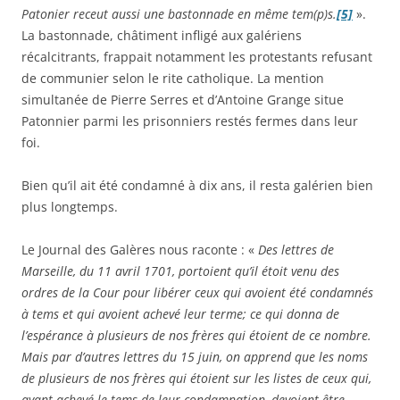
Patonier receut aussi une bastonnade en même tem(p)s.
[5]
».
La bastonnade, châtiment infligé aux galériens
récalcitrants, frappait notamment les protestants refusant
de communier selon le rite catholique. La mention
simultanée de Pierre Serres et d’Antoine Grange situe
Patonnier parmi les prisonniers restés fermes dans leur
foi.
Bien qu’il ait été condamné à dix ans, il resta galérien bien
plus longtemps.
Le Journal des Galères nous raconte : «
Des lettres de
Marseille, du 11 avril 1701, portoient qu’il étoit venu des
ordres de la Cour pour libérer ceux qui avoient été condamnés
à tems et qui avoient achevé leur terme; ce qui donna de
l’espérance à plusieurs de nos frères qui étoient de ce nombre.
Mais par d’autres lettres du 15 juin, on apprend que les noms
de plusieurs de nos frères qui étoient sur les listes de ceux qui,
ayant achevé le tems de leur condamnation, devoient être